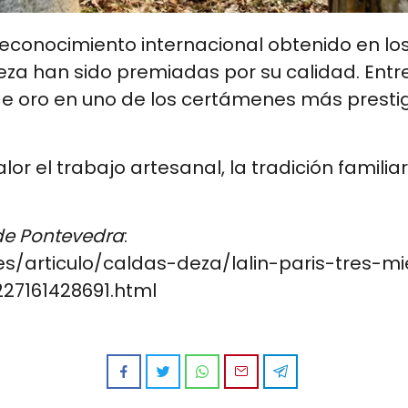
reconocimiento internacional obtenido en lo
eza han sido premiadas por su calidad. Entr
de oro en uno de los certámenes más prestigi
r el trabajo artesanal, la tradición familiar
 de Pontevedra
:
es/articulo/caldas-deza/lalin-paris-tres-
27161428691.html