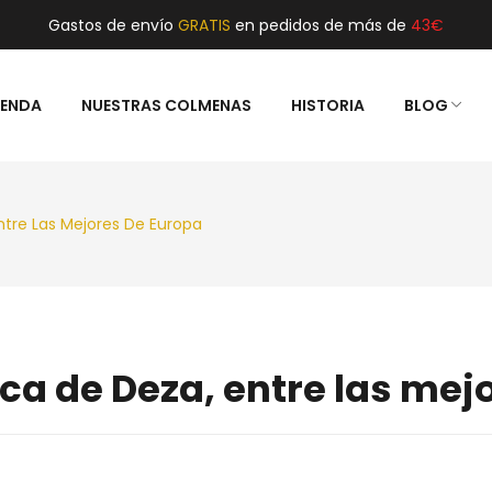
Gastos de envío
GRATIS
en pedidos de más de
43€
IENDA
NUESTRAS COLMENAS
HISTORIA
BLOG
L
GALICIA
ntre Las Mejores De Europa
ca de Deza, entre las mej