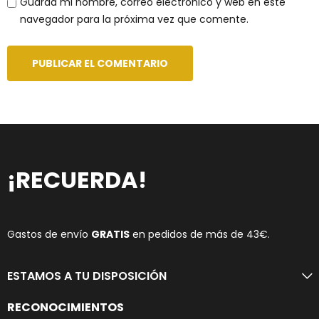
Guarda mi nombre, correo electrónico y web en este
navegador para la próxima vez que comente.
A
l
t
e
r
¡RECUERDA!
n
a
t
i
Gastos de envío
GRATIS
en pedidos de más de 43€.
v
e
ESTAMOS A TU DISPOSICIÓN
:
RECONOCIMIENTOS