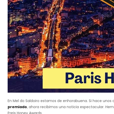
En Mel do Saldoiro estamos de enhorabuena. Si hace unos
premiado
, ahora recibimos una noticia espectacular. Hem
Paris Honey Awards.