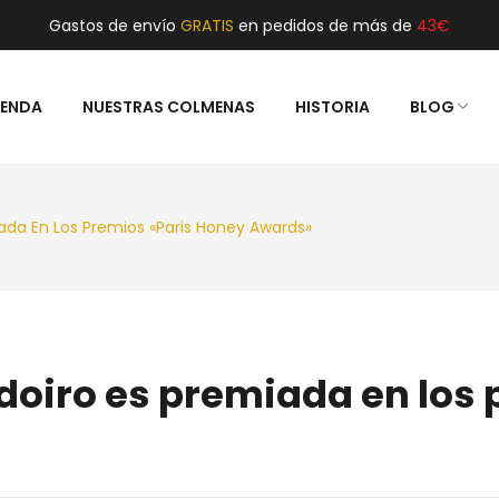
Gastos de envío
GRATIS
en pedidos de más de
43€
IENDA
NUESTRAS COLMENAS
HISTORIA
BLOG
L
GALICIA
iada En Los Premios «Paris Honey Awards»
ldoiro es premiada en los