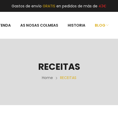
Gastos de envío
GRATIS
en pedidos de más de
43€
TENDA
AS NOSAS COLMEAS
HISTORIA
BLOG
RECEITAS
Home
RECEITAS